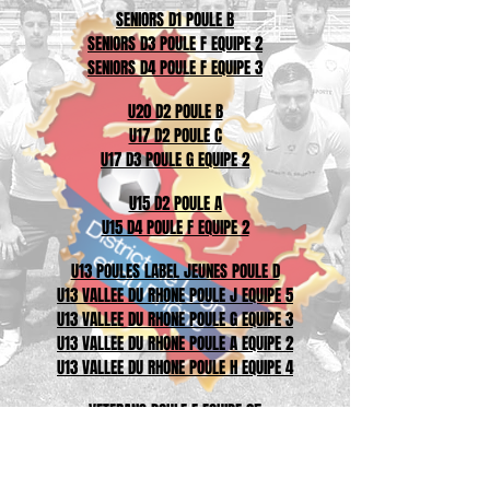
SENIORS D1 POULE B
SENIORS D3 POULE F EQUIPE 2
SENIORS D4 POULE F EQUIPE 3
U20 D2 POULE B
U17 D2 POULE C
U17 D3 POULE G EQUIPE 2
U15 D2 POULE A
U15 D4 POULE F EQUIPE 2
U13 POULES LABEL JEUNES POULE D
U13 VALLEE DU RHONE POULE J EQUIPE 5
U13 VALLEE DU RHONE POULE G EQUIPE 3
U13 VALLEE DU RHONE POULE A EQUIPE 2
U13 VALLEE DU RHONE POULE H EQUIPE 4
VETERANS POULE E EQUIPE 35
SUPER VETERANS EQUIPE 37
F
OOT LOISIRS A 11 POULE B Niv 3