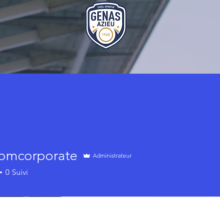
omcorporate
Administrateur
orporate
0
Suivi