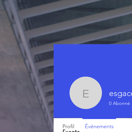
esgac
esgacomc
0
Abonné
Profil
Événements