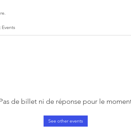
re.
t Events
Pas de billet ni de réponse pour le momen
See other events